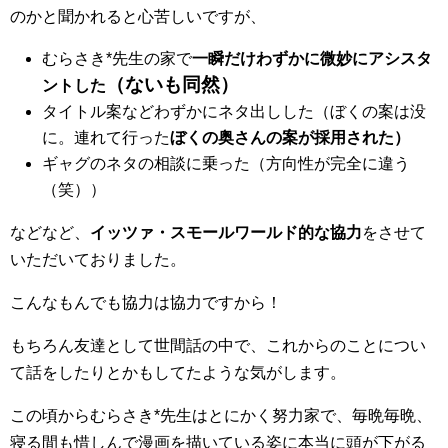
のかと聞かれると心苦しいですが、
むらさき*先生の家で
一瞬だけわずかに微妙にアシスタ
（ないも同然）
ントした
タイトル案などわずかにネタ出しした（ぼくの案は没
に。連れて行った
ぼくの奥さんの案が採用された）
ギャグのネタの相談に乗った（方向性が完全に違う
（笑））
などなど、
イッツァ・スモールワールド的な協力
をさせて
いただいておりました。
こんなもんでも協力は協力ですから！
もちろん友達として世間話の中で、これからのことについ
て話をしたりとかもしてたような気がします。
この頃からむらさき*先生はとにかく努力家で、毎晩毎晩、
寝る間も惜しんで漫画を描いている姿に本当に頭が下がる