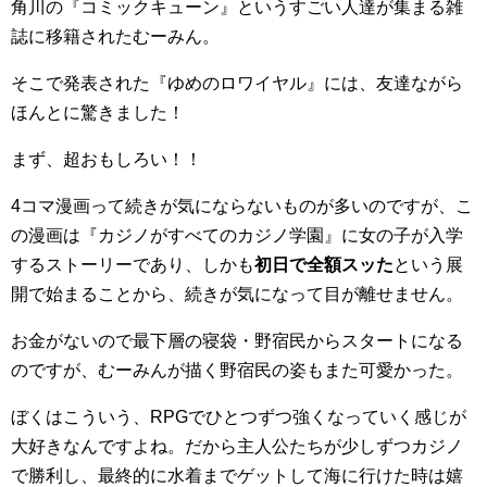
角川の『コミックキューン』というすごい人達が集まる雑
誌に移籍されたむーみん。
そこで発表された『ゆめのロワイヤル』には、友達ながら
ほんとに驚きました！
まず、超おもしろい！！
4コマ漫画って続きが気にならないものが多いのですが、こ
の漫画は『カジノがすべてのカジノ学園』に女の子が入学
するストーリーであり、しかも
初日で全額スッた
という展
開で始まることから、続きが気になって目が離せません。
お金がないので最下層の寝袋・野宿民からスタートになる
のですが、むーみんが描く野宿民の姿もまた可愛かった。
ぼくはこういう、RPGでひとつずつ強くなっていく感じが
大好きなんですよね。だから主人公たちが少しずつカジノ
で勝利し、最終的に水着までゲットして海に行けた時は嬉