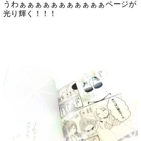
うわぁぁぁぁぁぁぁぁぁぁぁページが
光り輝く！！！