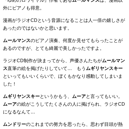
『ゆめのロワイヤル』作者である
ムールマンス
は、漫画以
外にピアノも得意。
漫画がラジオCDという音源になることは人一倍の嬉しさが
あったのではないかと思います。
ムールマンス
のピアノ演奏、何度か見せてもらったことが
あるのですが、とても綺麗で美しかったですよ。
ラジオCD制作が決まってから、声優さんたちが
ムールマン
ス
直筆の絵を掲げたりしていて… もう
ムギリヤンスキー
といってもいいくらいで、ぼくもかなり感動してしまいま
した！
ムギリヤンスキー
というかもう、
ムーア
と言ってもいい。
ムーア
の絵がこうしてたくさんの人に掲げられ、ラジオCD
になるなんて…
ムンドリー
のこれまでの努力を思ったら、思わず目頭が熱