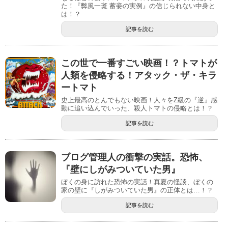
た！『弊風一斑 蓄妾の実例』の信じられない中身と
は！？
記事を読む
この世で一番すごい映画！？トマトが
人類を侵略する！アタック・ザ・キラ
ートマト
史上最高のとんでもない映画！人々をZ級の『逆』感
動に追い込んでいった、殺人トマトの侵略とは！？
記事を読む
ブログ管理人の衝撃の実話。恐怖、
『壁にしがみついていた男』
ぼくの身に訪れた恐怖の実話！真夏の怪談、ぼくの
家の壁に『しがみついていた男』の正体とは…！？
記事を読む