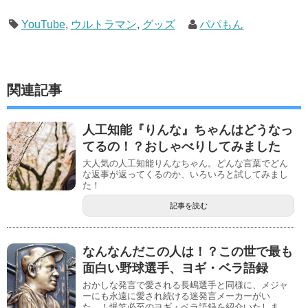
YouTube
,
ウルトラマン
,
グッズ
パパもん
関連記事
人工知能『りんな』ちゃんはどうなっ
てるの！？おしゃべりしてみました
大人気の人工知能りんなちゃん。どんな言葉でどん
な返事が返ってくるのか、いろいろと試してみまし
た！
記事を読む
なんなんだこの人は！？この世で最も
面白い野球選手、ヨギ・ベラ語録
おかしな発言で愛される長嶋選手と同様に、メジャ
ーにも永遠に愛され続ける迷発言メーカーがい
た…！爆笑必至のヨギ・ベラ語録を紹介いたしま