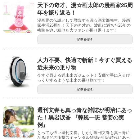
天下の奇才、漫☆画太郎の漫画家25周
年を振り返る！
漫画界の伝説として君臨する漫☆画太郎先生、漫画
家生活25周年！天下の奇才の、波乱に満ちた25年の
軌跡を追い続けた大ファンが振り返ります！
記事を読む
人力不要、快適で斬新！今すぐ買える
近未来の乗り物
今すぐ買える近未来ガジェット！安価で手に入るび
っくりするような未来の乗り物です！
記事を読む
週刊文春も真っ青な雑誌が明治にあっ
た！黒岩涙香 『弊風一斑 蓄妾の実
例』
とっても怖い週刊文春。しかし週刊文春も真っ青に
なるほどの衝撃スキャンダル雑誌が明治時代にあっ