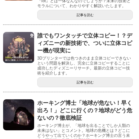
『Iot』とは一体なんなのでしょうか？未来の技術と
モラルについて、わかりやすく解説いたします。
記事を読む
誰でもワンタッチで立体コピー！？デ
ィズニーの新技術で、ついに立体コピ
ー機が現実に
3Dプリンターでは色つきのまま立体コピーできない
という問題を解決し、完全に立体コピーすることに
成功したディズニーリサーチ。最新の立体コピー技
術を紹介します。
記事を読む
ホーキング博士「地球が危ない！早く
出ろ！」どこに行くの？地球がどう危
ないの？徹底検証
ホーキング博士が、「地球を出ることでしか人類の
未来はない」とコメント。地球の危機とは？どこに
どうやって出ていくのか？ホーキング博士の言う未