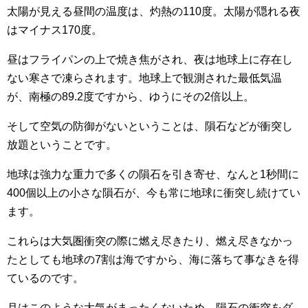
太陽が見える昼間の温度は、灼熱の110度。太陽が隠れる夜
はマイナス170度。
昼はフライパンの上で焼き焦がされ、夜は地球上に存在し
ない寒さで凍らされます。地球上で観測された最低気温
が、南極の89.2度ですから、ゆうにその2倍以上。
そして空気の防御がないということは、隕石などが衝突し
放題ということです。
地球は強力な重力で多くの隕石を引き寄せ、なんと1秒間に
400個以上の小さな隕石が、今も常に地球に衝突し続けてい
ます。
これらは大気圏衝突の際に燃え尽きたり、燃え尽きなかっ
たとしても地球の7割は海ですから、海に落ちて事なきを得
ているのです。
月はこのような大気がまったくないため、隕石の衝突をダ