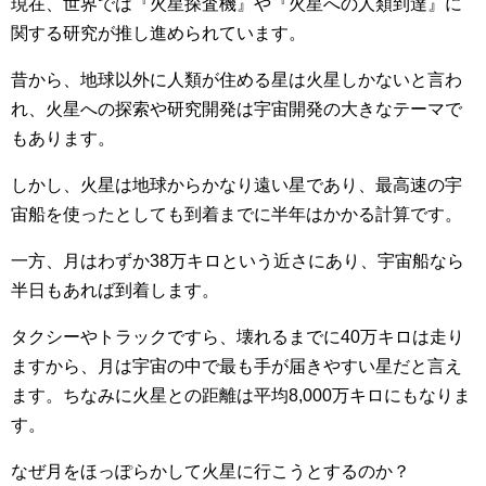
現在、世界では『火星探査機』や『火星への人類到達』に
関する研究が推し進められています。
昔から、地球以外に人類が住める星は火星しかないと言わ
れ、火星への探索や研究開発は宇宙開発の大きなテーマで
もあります。
しかし、火星は地球からかなり遠い星であり、最高速の宇
宙船を使ったとしても到着までに半年はかかる計算です。
一方、月はわずか38万キロという近さにあり、宇宙船なら
半日もあれば到着します。
タクシーやトラックですら、壊れるまでに40万キロは走り
ますから、月は宇宙の中で最も手が届きやすい星だと言え
ます。ちなみに火星との距離は平均8,000万キロにもなりま
す。
なぜ月をほっぽらかして火星に行こうとするのか？