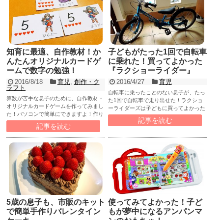
知育に最適、自作教材！か
子どもがたった1回で自転車
んたんオリジナルカードゲ
に乗れた！買ってよかった
ームで数字の勉強！
『ラクショーライダー』
2016/8/18
育児
,
創作・ク
2016/4/27
育児
ラフト
自転車に乗ったことのない息子が、たっ
算数が苦手な息子のために、自作教材・
た1回で自転車で走り出せた！ラクショ
オリジナルカードゲームを作ってみまし
ーライダーズは子どもに買ってよかった
た！パソコンで簡単にできますよ！作り
ベストアイテムのひとつです。
記事を読む
方など詳しく紹介します！
記事を読む
5歳の息子も、市販のキット
使ってみてよかった！子ど
で簡単手作りバレンタイン
もが夢中になるアンパンマ