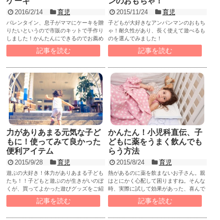
ケーキ
ンのおもちゃ！
2016/2/14
育児
2015/11/24
育児
バレンタイン、息子がママにケーキを贈
子どもが大好きなアンパンマンのおもち
りたいというので市販のキットで手作り
ゃ！耐久性があり、長く使えて遊べるも
しました！かんたんにできるのでお薦め
のを選んでみました！
です。
記事を読む
記事を読む
力がありあまる元気な子ど
かんたん！小児科直伝、子
もに！使ってみて良かった
どもに薬をうまく飲んでも
便利アイテム
らう方法
2015/9/28
育児
2015/8/24
育児
遊ぶの大好き！体力がありあまる子ども
熱があるのに薬を飲まないお子さん。親
たち！！子どもと遊ぶのが生きがいのぼ
はとにかく心配して困りますね。そんな
くが、買ってよかった遊びグッズをご紹
時、実際に試して効果があった、喜んで
介します！
薬を飲む方法について書きました。
記事を読む
記事を読む